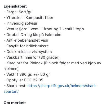
Egenskaper:
- Farge: Sort/gul
- Ytterskall: Kompositt fiber
- Innvendig solvisir
- Ventilasjon: 1 ventil i front og 1 ventil i topp
- Dobbel D-ring lås på hakereim
- Anti-ripebehandlet visir
- Easyfit for brillebrukere
- Quick release visirsystem
- Vaskbart innerfor (30 grader)
- Klargjort for Pinlock (Pinlock følger med ved kjøp av
hjelmen)
- Vekt: 1 390 gr. +/- 50 gr
- Oppfyller ECE 22.05
- Sharp-test:
https://sharp.dft.gov.uk/helmets/shark-
spartan/
Om merket: