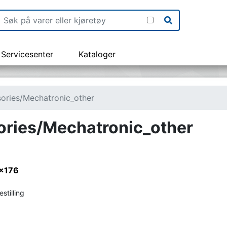
Servicesenter
Kataloger
ories/Mechatronic_other
ories/Mechatronic_other
x176
stilling