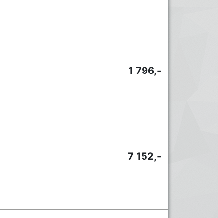
1 796,-
7 152,-