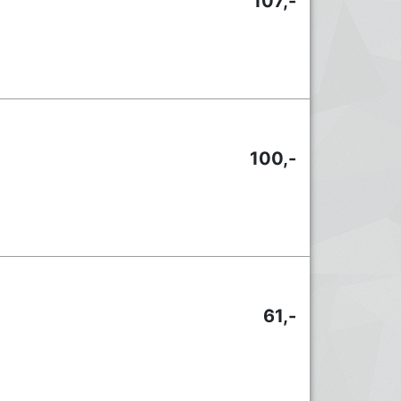
107,-
100,-
61,-