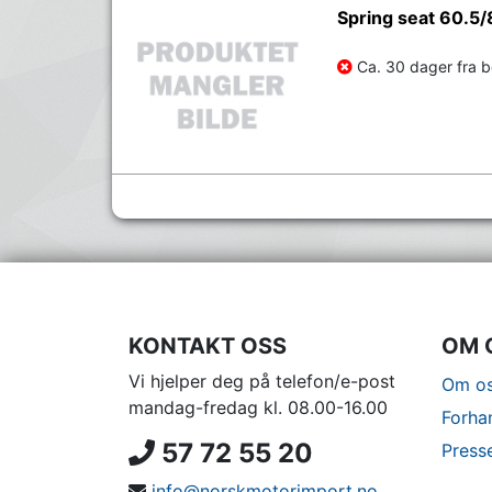
Spring seat 60.5
Ca. 30 dager fra be
KONTAKT OSS
OM 
Vi hjelper deg på telefon/e-post
Om os
mandag-fredag kl. 08.00-16.00
Forha
57 72 55 20
Press
info@norskmotorimport.no