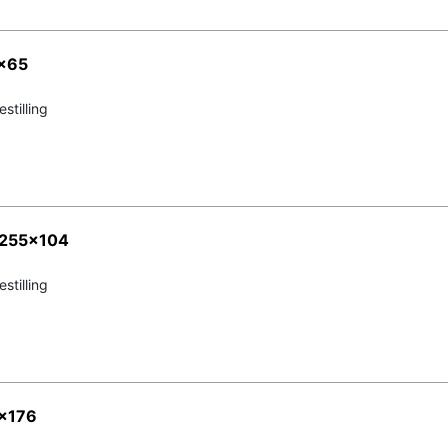
x65
stilling
x255x104
stilling
x176