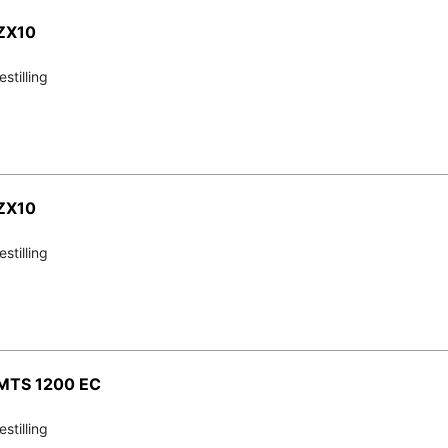
 ZX10
stilling
 ZX10
stilling
 MTS 1200 EC
stilling