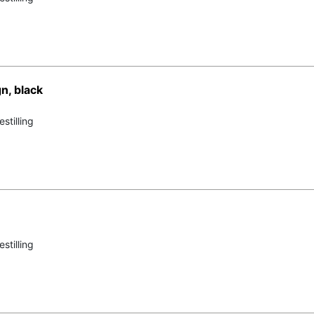
n, black
stilling
stilling