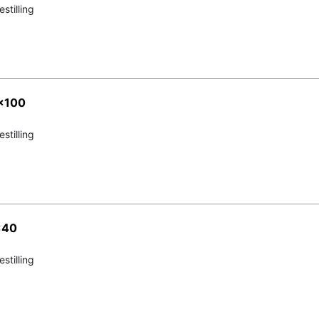
stilling
x100
stilling
x40
stilling