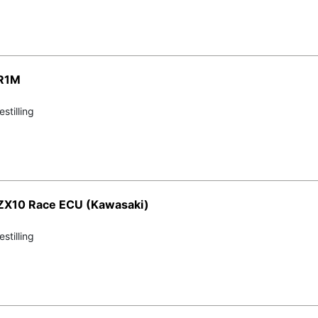
 R1M
stilling
ZX10 Race ECU (Kawasaki)
stilling