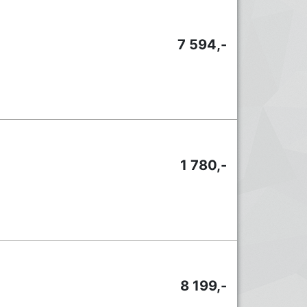
7 594,-
1 780,-
8 199,-