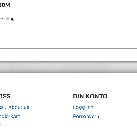
/88/4
stilling
OSS
DIN KONTO
s / About us
Logg inn
ndlerkart
Personvern
e