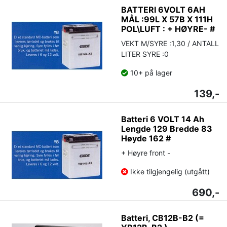
BATTERI 6VOLT 6AH
MÅL :99L X 57B X 111H
POL\LUFT : + HØYRE- #
VEKT M/SYRE :1,30 / ANTALL
LITER SYRE :0
10+ på lager
139,-
Batteri 6 VOLT 14 Ah
Lengde 129 Bredde 83
Høyde 162 #
+ Høyre front -
Ikke tilgjengelig (utgått)
690,-
Batteri, CB12B-B2 (=