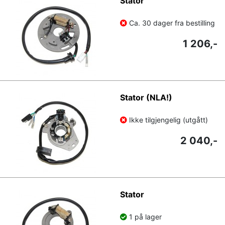
Stator
Ca. 30 dager fra bestilling
1 206,-
Stator (NLA!)
Ikke tilgjengelig (utgått)
2 040,-
Stator
1 på lager