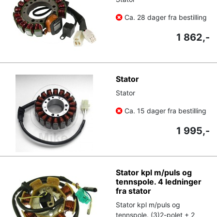
Ca. 28 dager fra bestilling
1 862,-
Stator
Stator
Ca. 15 dager fra bestilling
1 995,-
Stator kpl m/puls og
tennspole. 4 ledninger
fra stator
Stator kpl m/puls og
tennspole. (3)2-polet + 2