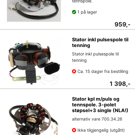
tennspole.
1 på lager
959,-
Stator inkl pulsespole til
tenning
Stator inkl pulsespole til
tenning
Ca. 15 dager fra bestilling
1 398,-
Stator kpl m/puls og
tennspole. 3-polet
støpsel+3 single (NLA!)
alternativ vare 700.34.26
Ikke tilgjengelig (utgått)