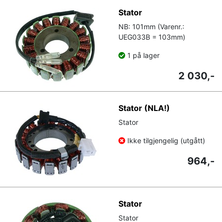
Stator
NB: 101mm (Varenr.:
UEG033B = 103mm)
1 på lager
2 030,-
Stator (NLA!)
Stator
Ikke tilgjengelig (utgått)
964,-
Stator
Stator