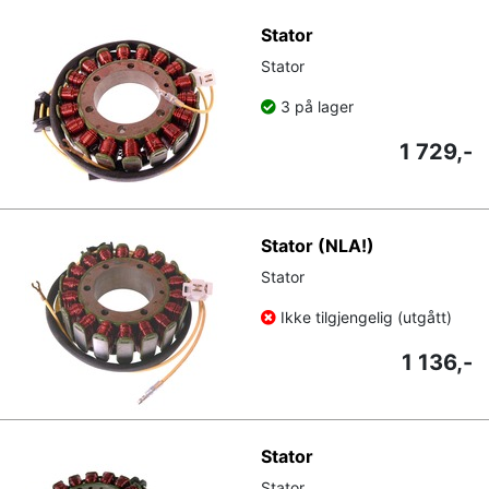
Stator
Stator
3 på lager
1 729,-
Stator (NLA!)
Stator
Ikke tilgjengelig (utgått)
1 136,-
Stator
Stator