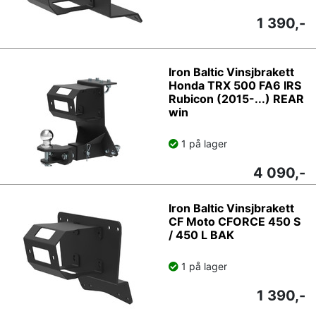
1 390,-
Iron Baltic Vinsjbrakett
Honda TRX 500 FA6 IRS
Rubicon (2015-...) REAR
win
1 på lager
4 090,-
Iron Baltic Vinsjbrakett
CF Moto CFORCE 450 S
/ 450 L BAK
1 på lager
1 390,-