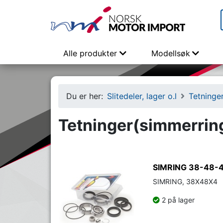
Alle produkter
Modellsøk
Du er her:
Slitedeler, lager o.l
Tetninge
Tetninger(simmerrin
SIMRING 38-48-
SIMRING, 38X48X4
2 på lager