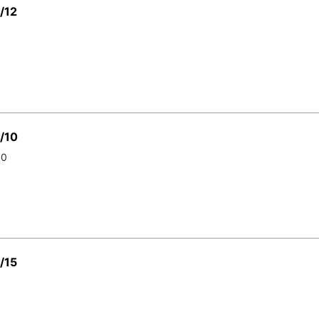
/12
/10
10
/15