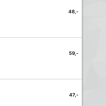
48,-
59,-
47,-