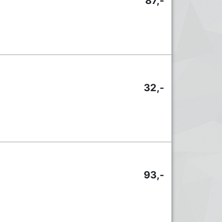
87,-
32,-
93,-