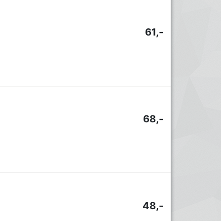
61,-
68,-
48,-