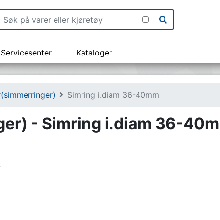
Servicesenter
Kataloger
r(simmerringer)
Simring i.diam 36-40mm
ger) - Simring i.diam 36-40
4