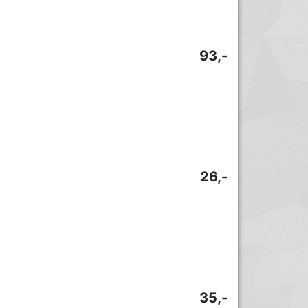
93,-
26,-
35,-