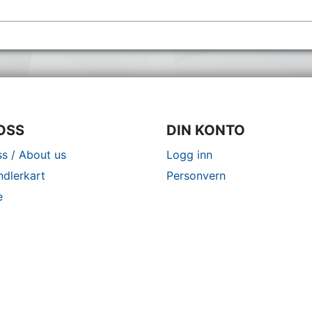
OSS
DIN KONTO
s / About us
Logg inn
ndlerkart
Personvern
e