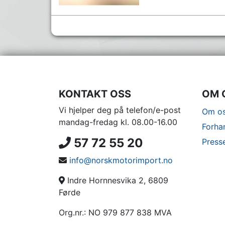
KONTAKT OSS
OM 
Vi hjelper deg på telefon/e-post
Om os
mandag-fredag kl. 08.00-16.00
Forha
57 72 55 20
Press
info@norskmotorimport.no
Indre Hornnesvika 2, 6809
Førde
Org.nr.: NO 979 877 838 MVA