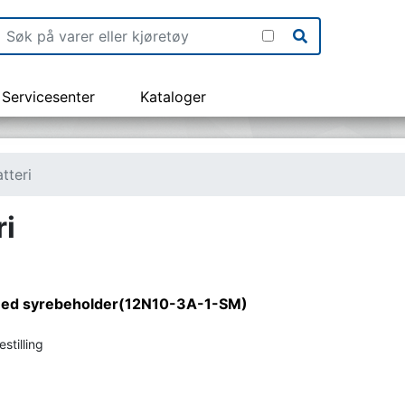
Servicesenter
Kataloger
tteri
ri
 med syrebeholder(12N10-3A-1-SM)
stilling