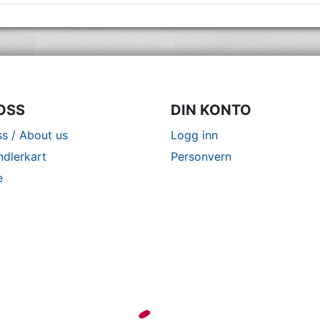
OSS
DIN KONTO
s / About us
Logg inn
ndlerkart
Personvern
e