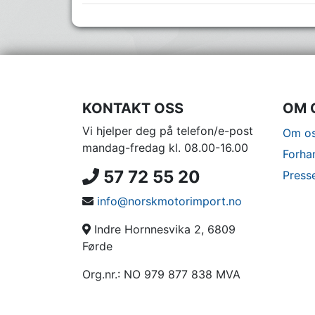
KONTAKT OSS
OM 
Vi hjelper deg på telefon/e-post
Om os
mandag-fredag kl. 08.00-16.00
Forha
57 72 55 20
Press
info@norskmotorimport.no
Indre Hornnesvika 2, 6809
Førde
Org.nr.: NO 979 877 838 MVA