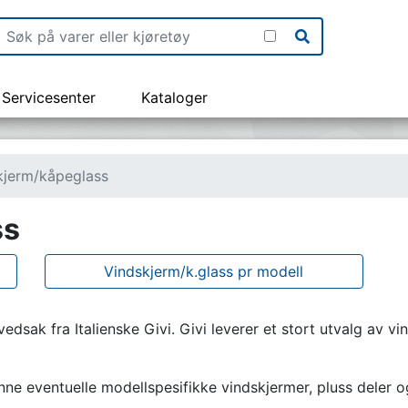
Servicesenter
Kataloger
kjerm/kåpeglass
ss
Vindskjerm/k.glass pr modell
sak fra Italienske Givi. Givi leverer et stort utvalg av vin
inne eventuelle modellspesifikke vindskjermer, pluss deler og 