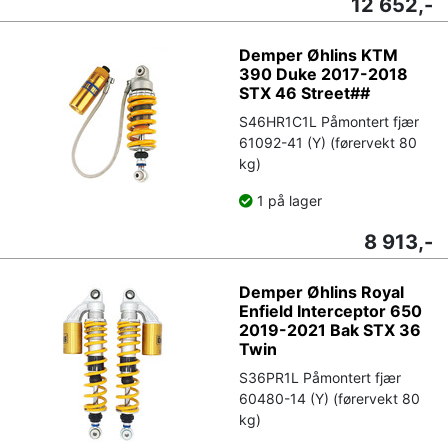
12 652,-
Demper Øhlins KTM
390 Duke 2017-2018
STX 46 Street##
S46HR1C1L Påmontert fjær
61092-41 (Y) (førervekt 80
kg)
1 på lager
8 913,-
Demper Øhlins Royal
Enfield Interceptor 650
2019-2021 Bak STX 36
Twin
S36PR1L Påmontert fjær
60480-14 (Y) (førervekt 80
kg)