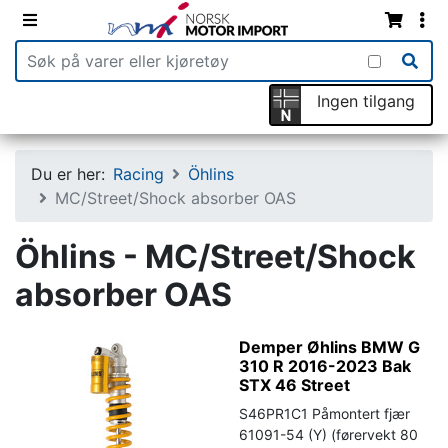
Ingen tilgang
Du er her:
Racing
Öhlins
MC/Street/Shock absorber OAS
Öhlins - MC/Street/Shock
absorber OAS
Demper Øhlins BMW G
310 R 2016-2023 Bak
STX 46 Street
S46PR1C1 Påmontert fjær
61091-54 (Y) (førervekt 80