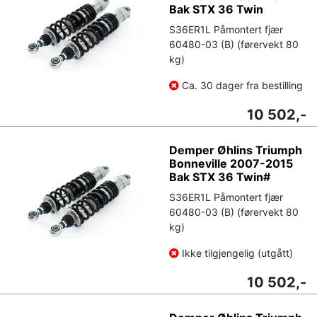
Bak STX 36 Twin
S36ER1L Påmontert fjær
60480-03 (B) (førervekt 80
kg)
Ca. 30 dager fra bestilling
10 502,-
Demper Øhlins Triumph
Bonneville 2007-2015
Bak STX 36 Twin#
S36ER1L Påmontert fjær
60480-03 (B) (førervekt 80
kg)
Ikke tilgjengelig (utgått)
10 502,-