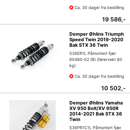
Ca. 30 dager fra bestilling
19 586,-
Demper Øhlins Triumph
Speed Twin 2019-2020
Bak STX 36 Twin
S36ER1L Påmontert fjær
60480-02 (B) (førervekt 80
kg)
Ca. 30 dager fra bestilling
10 502,-
Demper Øhlins Yamaha
XV 950 Bolt/XV 950R
2014-2021 Bak STX 36
Twin
S36PR1C1L Påmontert fjær