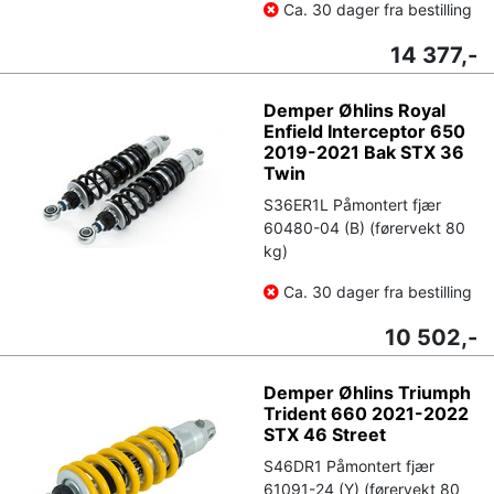
Ca. 30 dager fra bestilling
14 377,-
Demper Øhlins Royal
Enfield Interceptor 650
2019-2021 Bak STX 36
Twin
S36ER1L Påmontert fjær
60480-04 (B) (førervekt 80
kg)
Ca. 30 dager fra bestilling
10 502,-
Demper Øhlins Triumph
Trident 660 2021-2022
STX 46 Street
S46DR1 Påmontert fjær
61091-24 (Y) (førervekt 80