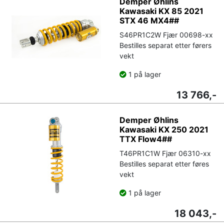
Demper Øhlins
Kawasaki KX 85 2021
STX 46 MX4##
S46PR1C2W Fjær 00698-xx
Bestilles separat etter førers
vekt
1 på lager
13 766,-
Demper Øhlins
Kawasaki KX 250 2021
TTX Flow4##
T46PR1C1W Fjær 06310-xx
Bestilles separat etter føres
vekt
1 på lager
18 043,-