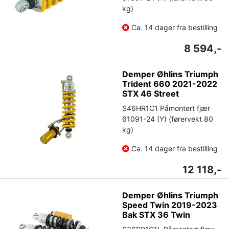
kg)
Ca. 14 dager fra bestilling
8 594,-
Demper Øhlins Triumph
Trident 660 2021-2022
STX 46 Street
S46HR1C1 Påmontert fjær
61091-24 (Y) (førervekt 80
kg)
Ca. 14 dager fra bestilling
12 118,-
Demper Øhlins Triumph
Speed Twin 2019-2023
Bak STX 36 Twin