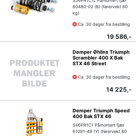
S36PR1C1L Påmontert fjær
60480-02 (B) (førervekt 80
kg)
Ca. 30 dager fra bestilling
19 586,-
Demper Øhlins Triumph
Scrambler 400 X Bak
STX 46 Street
Ca. 30 dager fra bestilling
14 225,-
Demper Triumph Speed
400 Bak STX 46
S46PR1C1 Påmontert fjær
61091-49 (Y) (førervekt 80