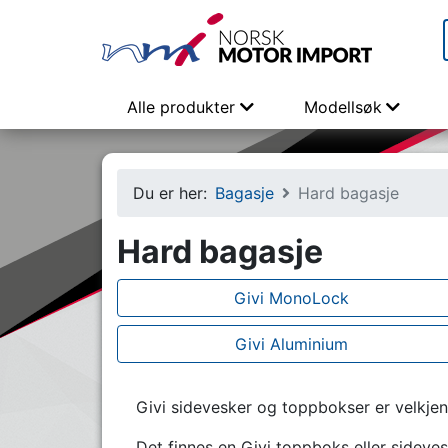
Alle produkter
Modellsøk
Du er her:
Bagasje
Hard bagasje
Hard bagasje
Givi MonoLock
Givi Aluminium
Givi sidevesker og toppbokser er velkjent
Det finnes en Givi toppboks eller sidevesk