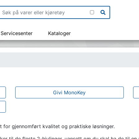
Servicesenter
Kataloger
Givi MonoKey
 for gjennomført kvalitet og praktiske løsninger.
er til de fleste 2-hjulinger, uansett om du skal ha de til e