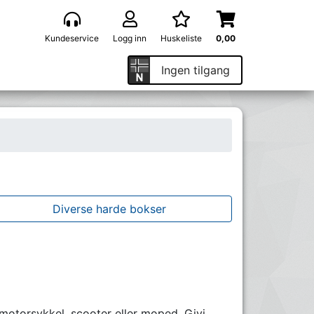
Kundeservice
Logg inn
Huskeliste
0,00
Ingen tilgang
Diverse harde bokser
n motorsykkel, scooter eller moped. Givi