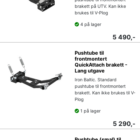
brakett på UTV. Kan ikke
brukes til V-Plog
4 på lager
5 490,-
Pushtube til
frontmontert
QuickAttach brakett -
Lang utgave
Iron Baltic. Standard
pushtube til frontmontert
brakett. Kan ikke brukes til V-
Plog
1 på lager
5 290,-
Pushtube (smal) til