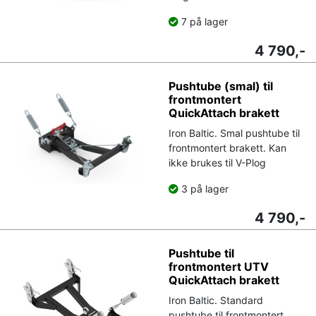
7 på lager
4 790,-
Pushtube (smal) til
frontmontert
QuickAttach brakett
Iron Baltic. Smal pushtube til
frontmontert brakett. Kan
ikke brukes til V-Plog
3 på lager
4 790,-
Pushtube til
frontmontert UTV
QuickAttach brakett
Iron Baltic. Standard
pushtube til frontmontert