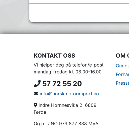
KONTAKT OSS
OM 
Vi hjelper deg på telefon/e-post
Om os
mandag-fredag kl. 08.00-16.00
Forha
57 72 55 20
Press
info@norskmotorimport.no
Indre Hornnesvika 2, 6809
Førde
Org.nr.: NO 979 877 838 MVA