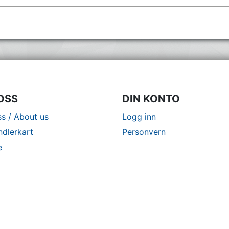
OSS
DIN KONTO
s / About us
Logg inn
ndlerkart
Personvern
e