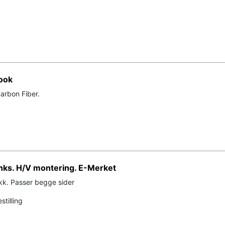
ook
Carbon Fiber.
inks. H/V montering. E-Merket
ykk. Passer begge sider
stilling