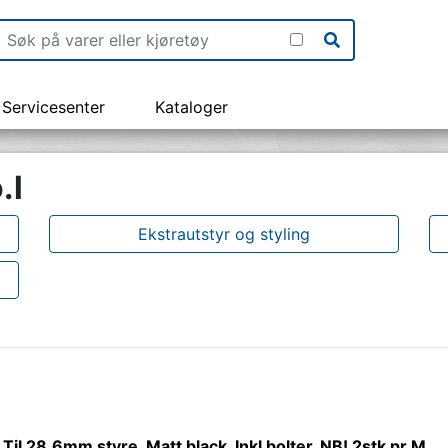
Servicesenter
Kataloger
.l
Ekstrautstyr og styling
 Til 28,6mm styre. Matt black. Inkl bolter, NB! 2stk pr M