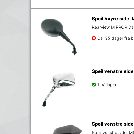
Speil høyre side.
Rearview MIRROR Dae
Ca. 35 dager fra be
Speil venstre sid
1 på lager
Speil venstre sid
Speil venstre side. 