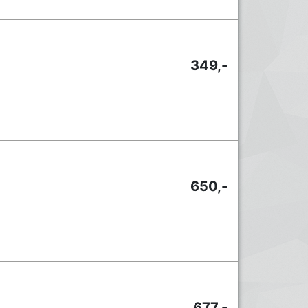
349,-
650,-
677,-