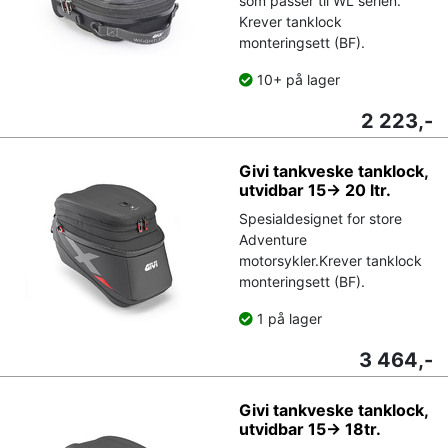
som passer til WL serien.
Krever tanklock
monteringsett (BF).
10+ på lager
2 223,-
Givi tankveske tanklock,
utvidbar 15-> 20 ltr.
Spesialdesignet for store
Adventure
motorsykler.Krever tanklock
monteringsett (BF).
1 på lager
3 464,-
Givi tankveske tanklock,
utvidbar 15-> 18tr.