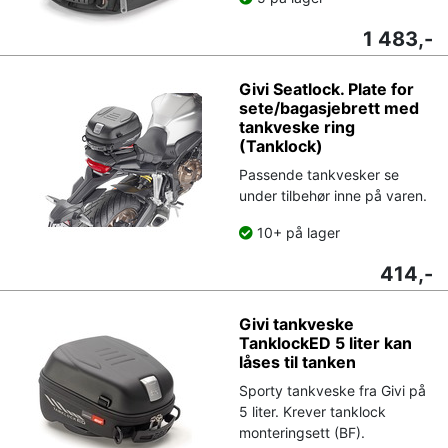
1 483,-
Givi Seatlock. Plate for
sete/bagasjebrett med
tankveske ring
(Tanklock)
Passende tankvesker se
under tilbehør inne på varen.
10+ på lager
414,-
Givi tankveske
TanklockED 5 liter kan
låses til tanken
Sporty tankveske fra Givi på
5 liter. Krever tanklock
monteringsett (BF).