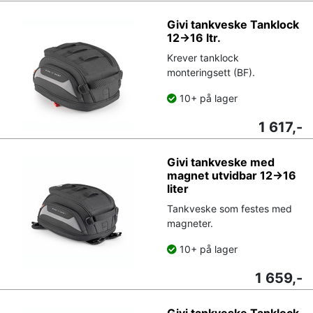
Givi tankveske Tanklock
12->16 ltr.
Krever tanklock
monteringsett (BF).
10+ på lager
1 617,-
Givi tankveske med
magnet utvidbar 12->16
liter
Tankveske som festes med
magneter.
10+ på lager
1 659,-
Givi tankveske Tanklock