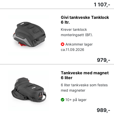
1 107,-
Givi tankveske Tanklock
6 ltr.
Krever tanklock
monteringsett (BF).
Ankommer lager
ca.
11.09.2026
979,-
Tankveske med magnet
6 liter
6 liter tankveske som festes
med magneter
10+ på lager
989,-