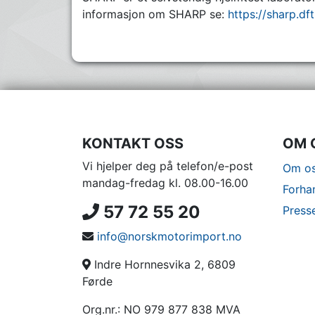
informasjon om SHARP se:
https://sharp.df
KONTAKT OSS
OM 
Vi hjelper deg på telefon/e-post
Om os
mandag-fredag kl. 08.00-16.00
Forha
57 72 55 20
Press
info@norskmotorimport.no
Indre Hornnesvika 2, 6809
Førde
Org.nr.: NO 979 877 838 MVA