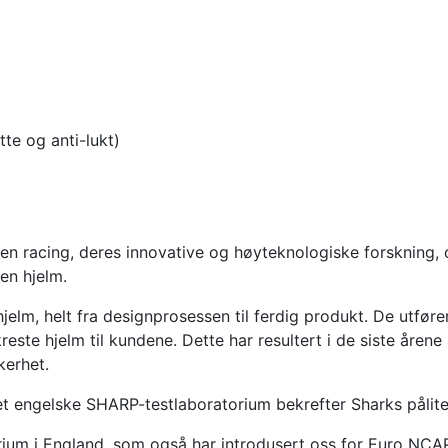
tte og anti-lukt)
en racing, deres innovative og høyteknologiske forskning, 
nen hjelm.
jelm, helt fra designprosessen til ferdig produkt. De utføre
este hjelm til kundene. Dette har resultert i de siste årene 
kerhet.
et engelske SHARP-testlaboratorium bekrefter Sharks pålite
rium i England, som også har introdusert oss for Euro NCAP 