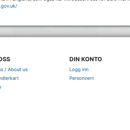
t.gov.uk/
OSS
DIN KONTO
s / About us
Logg inn
ndlerkart
Personvern
e