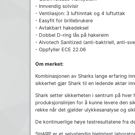
- Innvendig solvisir
- Ventilasjon: 3 luftinntak og 4 luftuttak
- Easyfit for brillebrukere
- Avtakbart hakedeksel
- Dobbel D-ring lås på hakereim
- Alvotech Sanitized (anti-baktriell, anti-sve
- Oppfyller ECE 22.06
Om merket:
Kombinasjonen av Sharks lange erfaring inn
sikkerhet gjør Shark til en ledende aktør in
Shark setter sikkerheten i sentrum på hver h
produksjonslinjen for å kunne levere den sikr
rekke når det gjelder ulykkesanalyse og sik
De kontinuerlige høye testresultatene fra d
SHARP er et selvstendig hjelmtest laborato