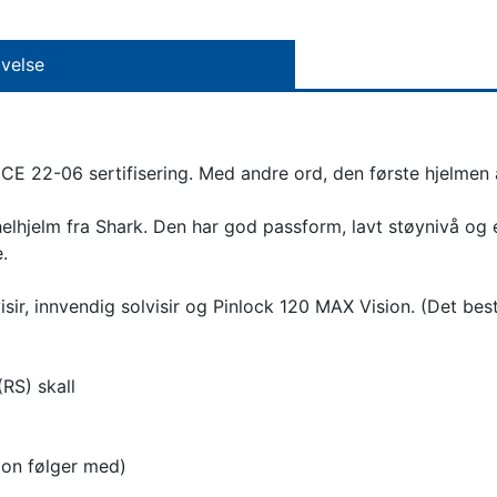
velse
E 22-06 sertifisering. Med andre ord, den første hjelmen 
hjelm fra Shark. Den har god passform, lavt støynivå og er 
.
isir, innvendig solvisir og Pinlock 120 MAX Vision. (Det b
(RS) skall
sion følger med)