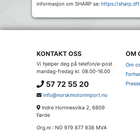
informasjon om SHARP se:
https://sharp.df
KONTAKT OSS
OM 
Vi hjelper deg på telefon/e-post
Om os
mandag-fredag kl. 08.00-16.00
Forha
57 72 55 20
Press
info@norskmotorimport.no
Indre Hornnesvika 2, 6809
Førde
Org.nr.: NO 979 877 838 MVA