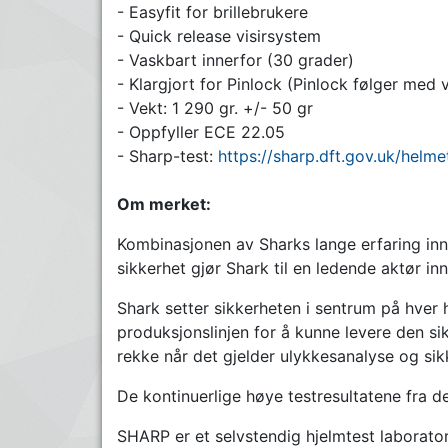
- Easyfit for brillebrukere
- Quick release visirsystem
- Vaskbart innerfor (30 grader)
- Klargjort for Pinlock (Pinlock følger med
- Vekt: 1 290 gr. +/- 50 gr
- Oppfyller ECE 22.05
- Sharp-test:
https://sharp.dft.gov.uk/helm
Om merket:
Kombinasjonen av Sharks lange erfaring inn
sikkerhet gjør Shark til en ledende aktør in
Shark setter sikkerheten i sentrum på hver h
produksjonslinjen for å kunne levere den sikr
rekke når det gjelder ulykkesanalyse og sik
De kontinuerlige høye testresultatene fra d
SHARP er et selvstendig hjelmtest laborato