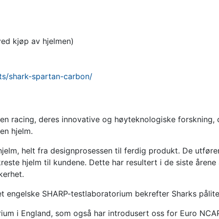
 ved kjøp av hjelmen)
ets/shark-spartan-carbon/
en racing, deres innovative og høyteknologiske forskning, 
nen hjelm.
jelm, helt fra designprosessen til ferdig produkt. De utføre
este hjelm til kundene. Dette har resultert i de siste årene 
kerhet.
et engelske SHARP-testlaboratorium bekrefter Sharks pålite
rium i England, som også har introdusert oss for Euro NCAP 