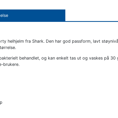
else
 helhjelm fra Shark. Den har god passform, lavt støynivå o
tørrelse.
-bakterielt behandlet, og kan enkelt tas ut og vaskes på 3
e-brukere.
pp