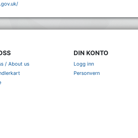
t.gov.uk/
OSS
DIN KONTO
s / About us
Logg inn
ndlerkart
Personvern
e